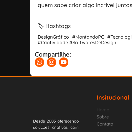
quem sabe criar algo incrível juntos
🏷️ Hashtags
DesignGráfico #MontandoPC #Tecnolog
#Criatividade #SoftwaresDeDesign
Compartilhe:
Insitucional
Home
Sobre
Desde 2005 oferecendo
Contato
soluções criativas com