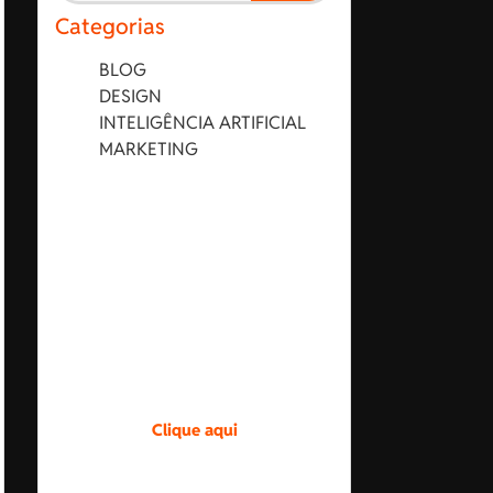
Categorias
BLOG
DESIGN
INTELIGÊNCIA ARTIFICIAL
MARKETING
Design exclusivo.
Crie uma identidade
única para a sua marca.
Entre em contato pelo
botão.
Clique aqui