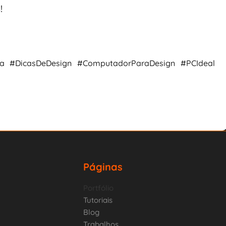
!
ia #DicasDeDesign #ComputadorParaDesign #PCIdeal
Páginas
Portfólio
Tutoriais
Blog
Trabalhos