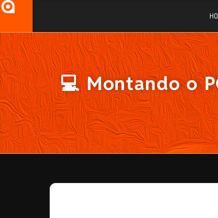
H
💻 Montando o P