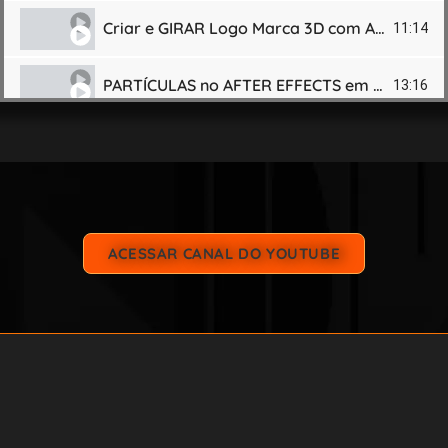
Criar e GIRAR Logo Marca 3D com After Effects! Tutorial Passo a Passo.
11:14
PARTÍCULAS no AFTER EFFECTS em FOTO! SEM PLUGIN, TUTORIAL PASSO a PASSO! #aftereffects
13:16
EFEITO 3D INFLAR no ILLUSTRATOR. TUTORIAL PLÁSTICO BRILHOSO com SOMBRA. #adobeillustrator
8:02
7 Efeitos de Cinema No Seu Vídeo com Adobe Premiere. Tutorial Passo a Passo!
8:53
ACESSAR CANAL DO YOUTUBE
LOGO REVEAL (ANIMAÇÃO) com AFTER EFFECTS! #adobeaftereffects #animação #adobe
13:46
ANIMAÇÃO DE NATAL COM AFTER EFFECTS. TUTORIAL COMPLETO!
23:02
CARTÃO DIGITAL COM 6 BOTÕES (LINKS) PRA WHATSAPP. PHOTOSHOP TUTORIAL.
39:04
FLYER NO PHOTOSHOP COM 3D P/ POSTAR OU IMPRIMIR. PASSO A PASSO!
51:21