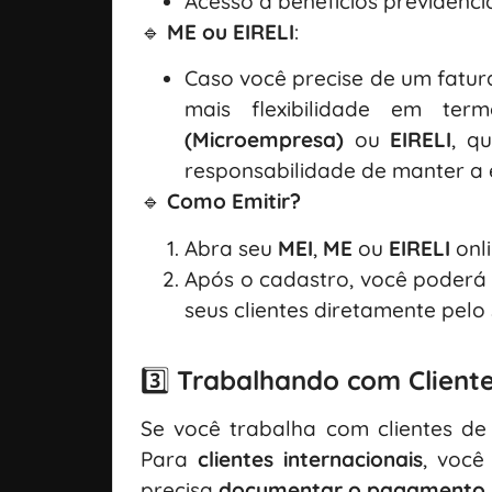
Acesso a benefícios previdenci
🔹
ME ou EIRELI
:
Caso você precise de um fatura
mais flexibilidade em te
(Microempresa)
ou
EIRELI
, q
responsabilidade de manter a 
🔹
Como Emitir?
Abra seu
MEI
,
ME
ou
EIRELI
onli
Após o cadastro, você poderá 
seus clientes diretamente pelo 
3️⃣
Trabalhando com Cliente
Se você trabalha com clientes de 
Para
clientes internacionais
, você
precisa
documentar o pagamento