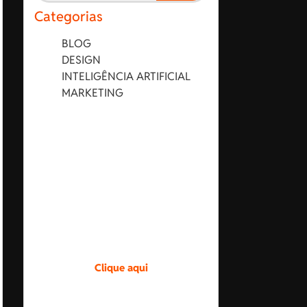
Categorias
BLOG
DESIGN
INTELIGÊNCIA ARTIFICIAL
MARKETING
Design exclusivo.
Crie uma identidade
única para a sua marca.
Entre em contato pelo
botão.
Clique aqui