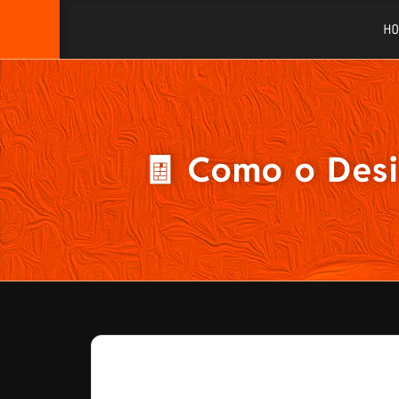
H
🧾 Como o Desi