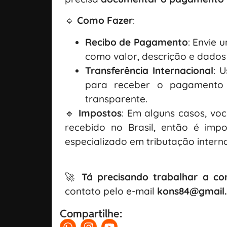
🔹
Como Fazer
:
Recibo de Pagamento
: Envie 
como valor, descrição e dados
Transferência Internacional
: 
para receber o pagamento 
transparente.
🔹
Impostos
: Em alguns casos, vo
recebido no Brasil, então é im
especializado em tributação interna
🚀
Tá precisando trabalhar a c
contato pelo e-mail
kons84@gmail
Compartilhe: