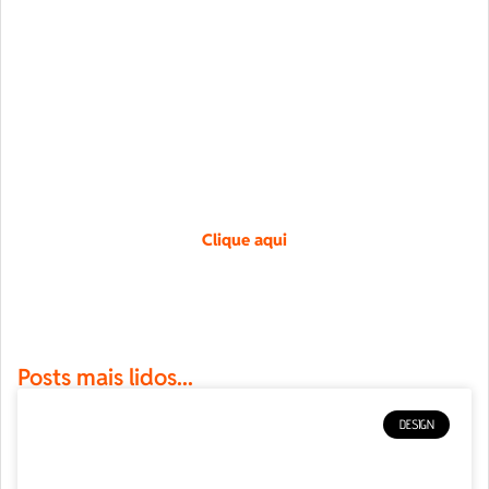
Design exclusivo.
Crie uma identidade única para a sua marca.
Entre em contato pelo botão.
Clique aqui
Posts mais lidos...
DESIGN