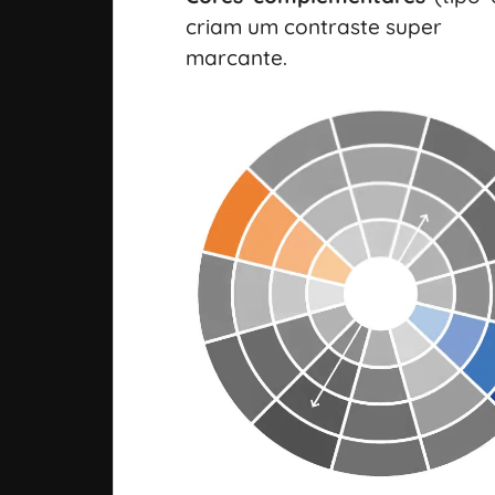
criam um contraste super
marcante.