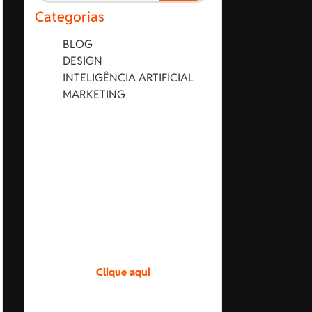
Categorias
BLOG
DESIGN
INTELIGÊNCIA ARTIFICIAL
MARKETING
Design exclusivo.
Crie uma identidade
única para a sua marca.
Entre em contato pelo
botão.
Clique aqui