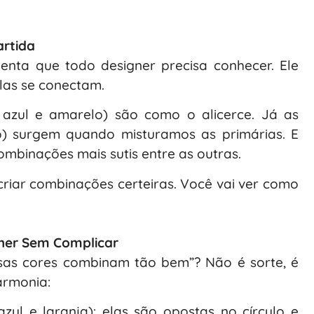
artida
enta que todo designer precisa conhecer. Ele
las se conectam.
 azul e amarelo) são como o alicerce. Já as
xo) surgem quando misturamos as primárias. E
ombinações mais sutis entre as outras.
 criar combinações certeiras. Você vai ver como
her Sem Complicar
sas cores combinam tão bem”? Não é sorte, é
armonia:
azul e laranja): elas são opostas no círculo e