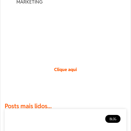
MARKETING
Design exclusivo.
Crie uma identidade única para a sua marca.
Entre em contato pelo botão.
Clique aqui
Posts mais lidos...
BLOG